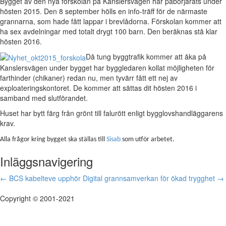
Bygget av den nya förskolan på Kanslersvägen har påbörjarats under
hösten 2015. Den 8 september hölls en info-träff för de närmaste
grannarna, som hade fått lappar i brevlådorna. Förskolan kommer att
ha sex avdelningar med totalt drygt 100 barn. Den beräknas stå klar
hösten 2016.
Då tung byggtrafik kommer att åka på
Kanslersvägen under bygget har byggledaren kollat möjligheten för
farthinder (chikaner) redan nu, men tyvärr fått ett nej av
exploateringskontoret. De kommer att sättas dit hösten 2016 i
samband med slutförandet.
Huset har bytt färg från grönt till falurött enligt bygglovshandläggarens
krav.
Alla frågor kring bygget ska ställas till
Sisab
som utför arbetet.
Inläggsnavigering
←
BCS kabelteve upphör
Digital grannsamverkan för ökad trygghet
→
Copyright © 2001-2021