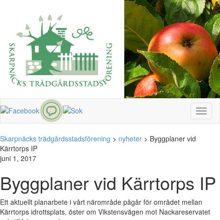
Toggl
naviga
Skarpnäcks trädgårdsstadsförening
>
nyheter
>
Byggplaner vid
Kärrtorps IP
juni 1, 2017
Byggplaner vid Kärrtorps IP
Ett aktuellt planarbete i vårt närområde pågår för området mellan
Kärrtorps idrottsplats, öster om Vikstensvägen mot Nackareservatet