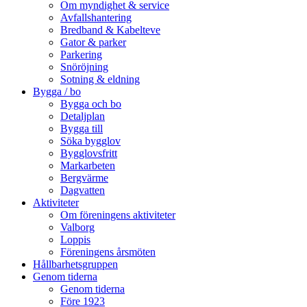
Om myndighet & service
Avfallshantering
Bredband & Kabelteve
Gator & parker
Parkering
Snöröjning
Sotning & eldning
Bygga / bo
Bygga och bo
Detaljplan
Bygga till
Söka bygglov
Bygglovsfritt
Markarbeten
Bergvärme
Dagvatten
Aktiviteter
Om föreningens aktiviteter
Valborg
Loppis
Föreningens årsmöten
Hållbarhetsgruppen
Genom tiderna
Genom tiderna
Före 1923