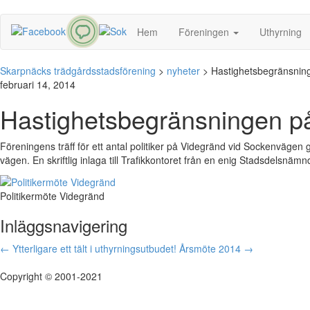
Hem
Föreningen
Uthyrning
Skarpnäcks trädgårdsstadsförening
>
nyheter
>
Hastighetsbegränsnin
februari 14, 2014
Hastighetsbegränsningen p
Föreningens träff för ett antal politiker på Videgränd vid Sockenväge
vägen. En skriftlig inlaga till Trafikkontoret från en enig Stadsdelsnä
Politikermöte Videgränd
Inläggsnavigering
←
Ytterligare ett tält i uthyrningsutbudet!
Årsmöte 2014
→
Copyright © 2001-2021