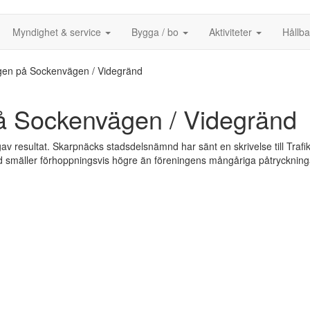
Myndighet & service
Bygga / bo
Aktiviteter
Hållb
gen på Sockenvägen / Videgränd
å Sockenvägen / Videgränd
n gav resultat. Skarpnäcks stadsdelsnämnd har sänt en skrivelse till T
mnd smäller förhoppningsvis högre än föreningens mångåriga påtryckninga