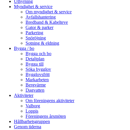
Uthyrning
Myndighet & service
Om myndighet & service
Avfallshantering
Bredband & Kabelteve
Gator & parker
Parkering
Snöröjning
Sotning & eldning
Bygga / bo
Bygga och bo
Detaljplan
Bygga till
Söka bygglov
Bygglovsfritt
Markarbeten
Bergvärme
Dagvatten
Aktiviteter
Om föreningens aktiviteter
Valborg
Loppis
Föreningens årsmöten
Hållbarhetsgruppen
Genom tiderna