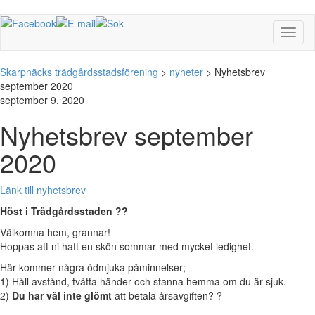
Toggl
naviga
Skarpnäcks trädgårdsstadsförening
>
nyheter
>
Nyhetsbrev
september 2020
september 9, 2020
Nyhetsbrev september
2020
Länk till nyhetsbrev
Höst i Trädgårdsstaden ??
Välkomna hem, grannar!
Hoppas att ni haft en skön sommar med mycket ledighet.
Här kommer några ödmjuka påminnelser;
1) Håll avstånd, tvätta händer och stanna hemma om du är sjuk.
2)
Du har väl inte glömt
att betala årsavgiften? ?