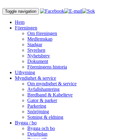
Toggle navigation
Hem
Föreningen
Om föreningen
Medlemskap
Stadgar
Styrelsen
Nyhetsbrev
Dokument
Föreningens historia
Uthyrning
Myndighet & service
Om myndighet & service
Avfallshantering
Bredband & Kabelteve
Gator & parker
Parkering
Snöröjning
Sotning & eldning
Bygga / bo
Bygga och bo
Detaljplan