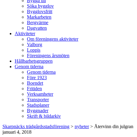
Bygga till
Söka bygglov
Bygglovsfritt
Markarbeten
Bergvärme
Dagvatten
Aktiviteter
Om föreningens aktiviteter
Valborg
Loppis
Föreningens årsmöten
Hållbarhetsgruppen
Genom tiderna
Genom tiderna
Före 1923
Boendet
Fritiden
Verksamheter
Transporter
Stadsplaner
Byggnader
Skrift & bildarkiv
Skarpnäcks trädgårdsstadsförening
>
nyheter
>
Återvinn din julgran
januari 4, 2018