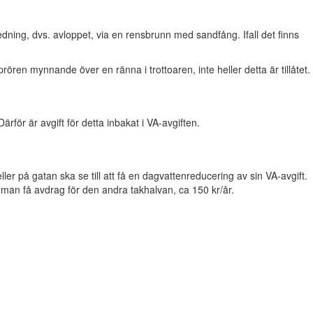
nledning, dvs. avloppet, via en rensbrunn med sandfång. Ifall det finns
rören mynnande över en ränna i trottoaren, inte heller detta är tillåtet.
rför är avgift för detta inbakat i VA-avgiften.
ler på gatan ska se till att få en dagvattenreducering av sin VA-avgift.
n man få avdrag för den andra takhalvan, ca 150 kr/år.