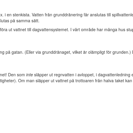
. i en stenkista. Vatten från grunddränering får anslutas till spillvatte
slutas på samma sätt.
 föra ut vattnet till dagvattensystemet. I vårt område har många hus stup
 på gatan. (Eller via grunddränaget, vilket är olämpligt för grunden.) Dä
ttnet! Den som
inte
släpper ut regnvatten i avloppet, i dagvattenledning el
stigheter). Om man släpper ut vattnet på trottoaren från halva taket ka