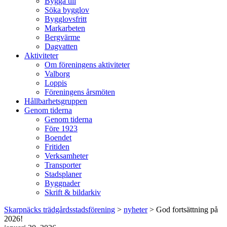
Bygga till
Söka bygglov
Bygglovsfritt
Markarbeten
Bergvärme
Dagvatten
Aktiviteter
Om föreningens aktiviteter
Valborg
Loppis
Föreningens årsmöten
Hållbarhetsgruppen
Genom tiderna
Genom tiderna
Före 1923
Boendet
Fritiden
Verksamheter
Transporter
Stadsplaner
Byggnader
Skrift & bildarkiv
Skarpnäcks trädgårdsstadsförening
>
nyheter
>
God fortsättning på
2026!