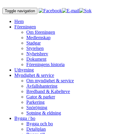
Toggle navigation
Hem
Föreningen
Om föreningen
Medlemskap
Stadgar
Styrelsen
Nyhetsbrev
Dokument
Föreningens historia
Uthyrning
Myndighet & service
Om myndighet & service
Avfallshantering
Bredband & Kabelteve
Gator & parker
Parkering
Snöröjning
Sotning & eldning
Bygga / bo
Bygga och bo
Detaljplan