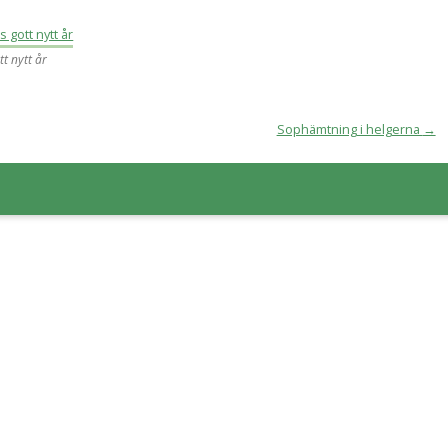
t nytt år
Sophämtning i helgerna
→