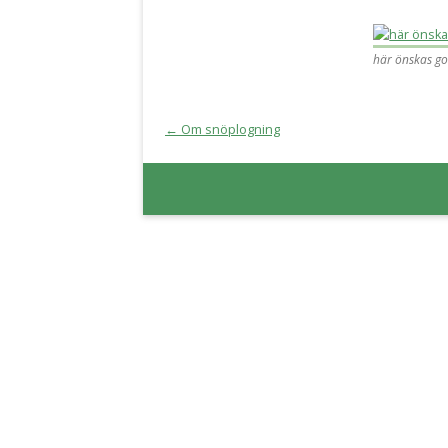
här önskas got
←
Om snöplogning
Inläggsnavigering